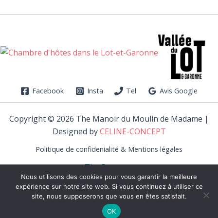
Facebook
Insta
Tel
Avis Google
Copyright © 2026 The Manoir du Moulin de Madame |
Designed by
CELINE-CONCEPT
Politique de confidenialité & Mentions légales
The Property
Nous utilisons des cookies pour vous garantir la meilleure
Rooms
expérience sur notre site web. Si vous continuez à utiliser ce
Booking of guest rooms
site, nous supposerons que vous en êtes satisfait.
Site map
OK