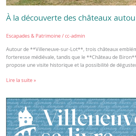
À la découverte des châteaux autour
Escapades & Patrimoine
/
cc-admin
Autour de **Villeneuve-sur-Lot**, trois châteaux emblém
forteresse médiévale, tandis que le **Château de Biron**
propose une visite historique et la possibilité de dégus
Lire la suite »
Festival
littéraire
“Villeneuve
se
Livre”