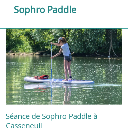
Sophro Paddle
Séance
de
Sophro
Paddle
à
Casseneuil
Séance de Sophro Paddle à
Casseneuil