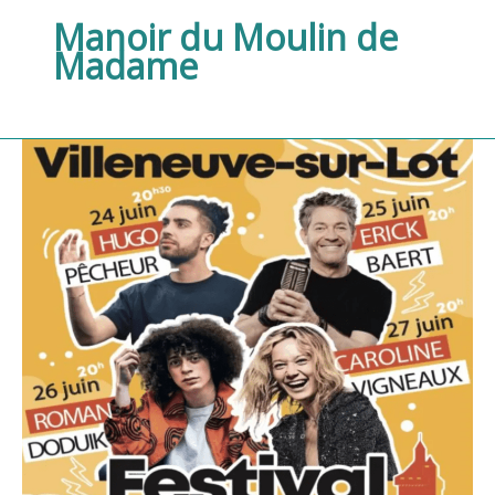
Manoir du Moulin de
Madame
Festival
du
Rire
et
quiétude
retrouvée
:
votre
séjour
au
Manoir