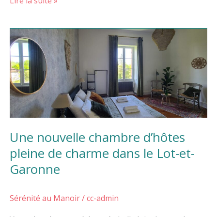
Lire la suite »
Une
nouvelle
chambre
d’hôtes
pleine
de
charme
dans
Une nouvelle chambre d’hôtes
le
Lot-
pleine de charme dans le Lot-et-
et-
Garonne
Garonne
Sérénité au Manoir
/
cc-admin