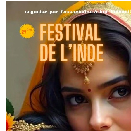
Festival
de
l’Inde
2025
à
Casseneuil