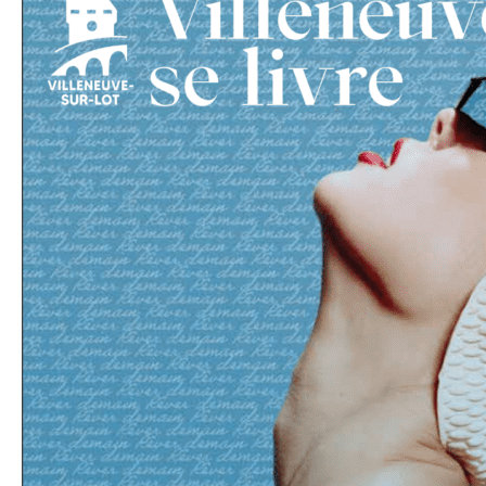
“Villeneuve
se
Livre”