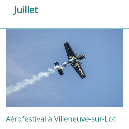
Juillet
Aérofestival
à
Villeneuve-
sur-
Lot
Aérofestival à Villeneuve-sur-Lot