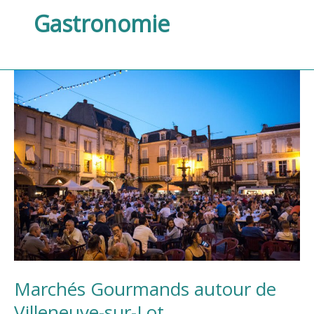
Gastronomie
Marchés
Gourmands
autour
de
Villeneuve-
sur-
Lot
Marchés Gourmands autour de
Villeneuve-sur-Lot