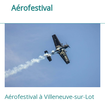
Aérofestival
Aérofestival
à
Villeneuve-
sur-
Lot
Aérofestival à Villeneuve-sur-Lot