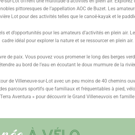
e-sur-Lot offrent une multitude d’activités en plein air. Explore
ignobles pittoresques de l’appellation AOC de Buzet. Les amateu
ivière Lot pour des activités telles que le canoë-kayak et le paddl
ls et d’opportunités pour les amateurs d’activités en plein air. L
cadre idéal pour explorer la nature et se ressourcer en plein air.
havre de paix. Vous pouvez vous promener le long des berges ver
étendre au bord de l’eau en écoutant le doux murmure de la rivièr
ur de Villeneuve-sur-Lot avec un peu moins de 40 chemins ouver
des parcours sportifs que familiaux et fréquentables à pied, vé
« Terra Aventura » pour découvrir le Grand Villeneuvois en famille