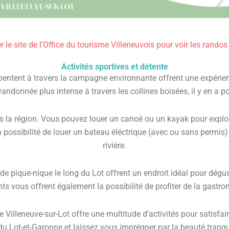
 le site de l’Office du tourisme Villeneuvois pour voir les randos
Activités sportives et détente
rpentent à travers la campagne environnante offrent une expérie
andonnée plus intense à travers les collines boisées, il y en a 
s la région. Vous pouvez louer un canoë ou un kayak pour explor
possibilité de louer un bateau éléctrique (avec ou sans permis) p
rivière.
s de pique-nique le long du Lot offrent un endroit idéal pour dégust
ts vous offrent également la possibilité de profiter de la gastr
de Villeneuve-sur-Lot offre une multitude d’activités pour satisfa
 du Lot-et-Garonne et laissez vous imprégner par la beauté tranq