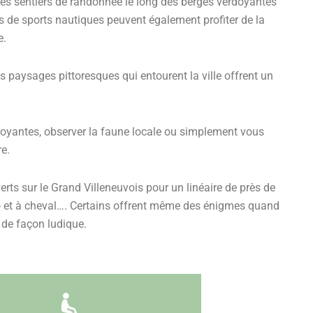
z les sentiers de randonnée le long des berges verdoyantes
rs de sports nautiques peuvent également profiter de la
e.
es paysages pittoresques qui entourent la ville offrent un
doyantes, observer la faune locale ou simplement vous
e.
ts sur le Grand Villeneuvois pour un linéaire de près de
lo et à cheval…. Certains offrent même des énigmes quand
 de façon ludique.